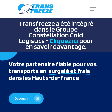
Skip
Menu
to
main
Close
content
Menu
Transfreeze a été intégré
dans le Groupe
Constellation Cold
Logistics –
Cliquez ici
pour
en savoir davantage.
Votre partenaire fiable pour vos
transports en
surgelé et frais
dans les Hauts-de-France
Découvrir