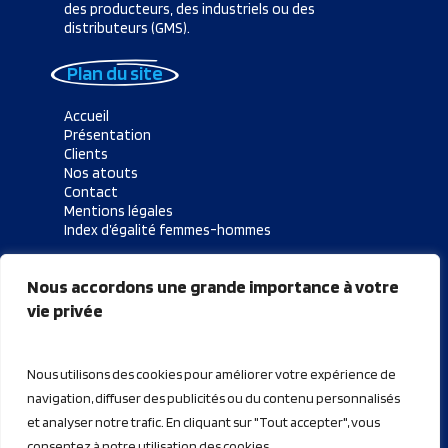
des producteurs, des industriels ou des
distributeurs (GMS).
Plan du site
Accueil
Présentation
Clients
Nos atouts
Contact
Mentions légales
Index d’égalité femmes-hommes
Coordonnées
Nous accordons une grande importance à votre
vie privée
TRANSFREEZE est basée près de Lens, à Vendin-
le-Vieil (62880) dans le Pas-de-Calais, au cœur de
la région des Hauts-de-France.
Nous utilisons des cookies pour améliorer votre expérience de
+33 (0) 3 21 42 87 88
navigation, diffuser des publicités ou du contenu personnalisés
direction@transfreeze.com
et analyser notre trafic. En cliquant sur "Tout accepter", vous
consentez à notre utilisation des cookies.