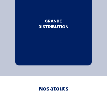
Nous assurons pour
nos clients
distributeurs des
GRANDE
tournées de magasins
DISTRIBUTION
pour la livraison de
produits surgelés ou
frais.
Nos atouts