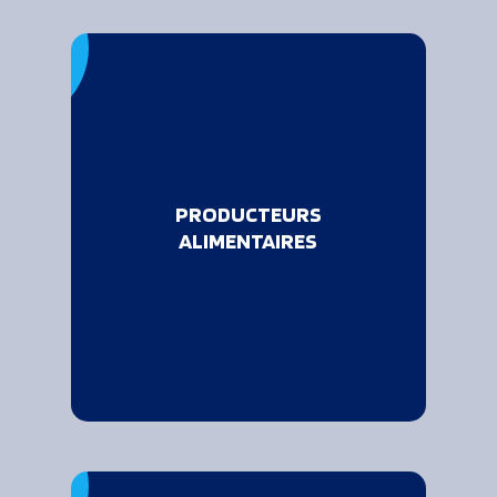
De façon saisonnière
ou annuelle, nous les
aidons à acheminer
PRODUCTEURS
leur production au
ALIMENTAIRES
plus vite vers leur site
ou ceux de leurs
clients.